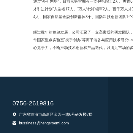
通过“外引内培”，目前实验室拥有一支包括院士2人、杰青6
才引进计划”入选者17人、“万人计划”领军2人、百千万人
4人、国家自然基金委创新群体3个、国防科技创新团队1个
经过数年的稳健发展，公司汇聚了一支高素质的研发团队，
件国家重点实验室”携手创办“等离子装备与应用技术研究中
心竞争力，不断推动技术创新和产品迭代，以满足市场的
0756-2619816
广东省珠海市高新区金园一路6号研发楼7层
bussiness@hengersemi.com