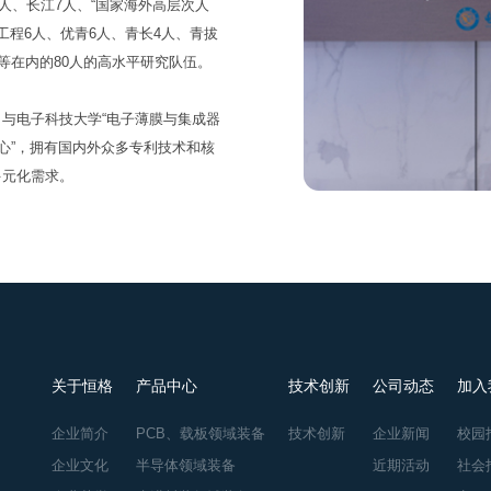
人、长江7人、“国家海外高层次人
才工程6人、优青6人、青长4人、青拔
等在内的80人的高水平研究队伍。
与电子科技大学“电子薄膜与集成器
心”，拥有国内外众多专利技术和核
多元化需求。
关于恒格
产品中心
技术创新
公司动态
加入
企业简介
PCB、载板领域装备
技术创新
企业新闻
校园
企业文化
半导体领域装备
近期活动
社会