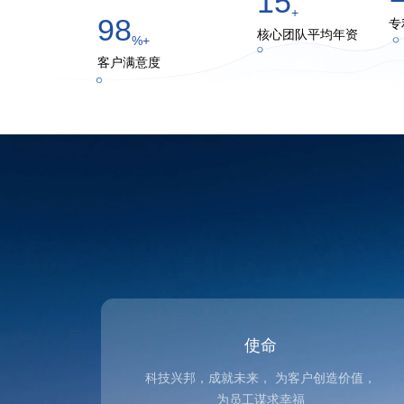
15
+
98
专
核心团队平均年资
%+
客户满意度
使命
科技兴邦，成就未来， 为客户创造价值，
为员工谋求幸福