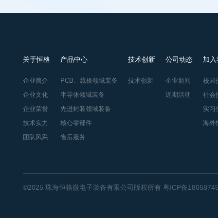
关于恒格
产品中心
技术创新
公司动态
加入
企业简介
PCB、载板领域装备
技术创新
企业新闻
校园
企业文化
半导体领域装备
近期活动
社会
企业荣誉
先进封装领域装备
实习
技术实力
核心零部件
海外
团队风采
售后服务
©2025 珠海恒格微电子装备有限公司版权所有
粤ICP备1805874